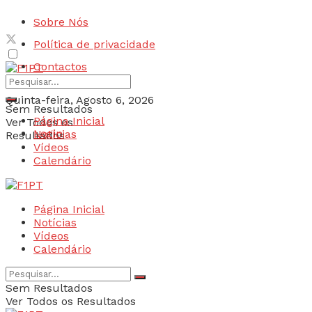
Sobre Nós
Política de privacidade
Contactos
Quinta-feira, Agosto 6, 2026
Sem Resultados
Página Inicial
Ver Todos os
Login
Notícias
Resultados
Vídeos
Calendário
Página Inicial
Notícias
Vídeos
Calendário
Sem Resultados
Ver Todos os Resultados