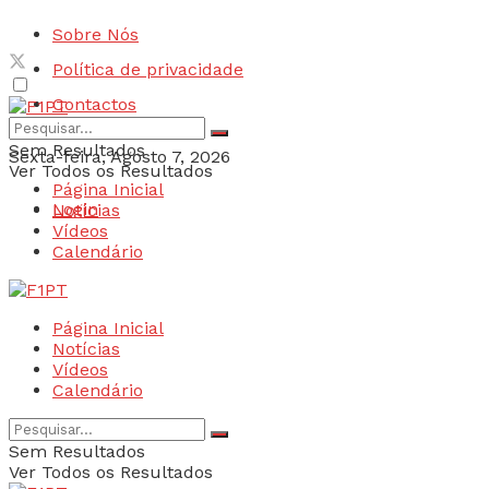
Sobre Nós
Política de privacidade
Contactos
Sem Resultados
Sexta-feira, Agosto 7, 2026
Ver Todos os Resultados
Página Inicial
Login
Notícias
Vídeos
Calendário
Página Inicial
Notícias
Vídeos
Calendário
Sem Resultados
Ver Todos os Resultados