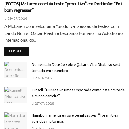
[FOTOS] McLaren concluiu teste “produtivo” em Portimão: “Foi
bom regressar”
29/07/2026
A McLaren completou uma "produtiva" sessão de testes com
Lando Norris, Oscar Piastri e Leonardo Fornaroli no Autódromo
Internacional do...
DETAILS
LER MAIS
Domenicali: Decisão sobre Qatar e Abu Dhabi só será
tomada em setembro
29/07/2026
Russell: “Nunca tive uma temporada como esta em toda
a minha carreira”
27/07/2026
Hamilton lamenta erros e penalizações: “Foram três
corridas muito más”
27/07/2026