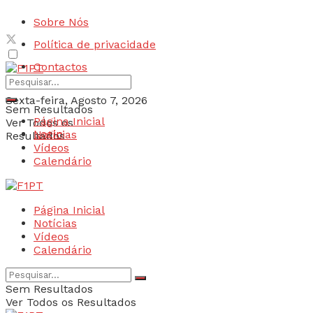
Sobre Nós
Política de privacidade
Contactos
Sexta-feira, Agosto 7, 2026
Sem Resultados
Página Inicial
Ver Todos os
Login
Notícias
Resultados
Vídeos
Calendário
Página Inicial
Notícias
Vídeos
Calendário
Sem Resultados
Ver Todos os Resultados