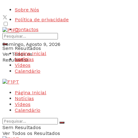
Sobre Nós
Política de privacidade
Contactos
Domingo, Agosto 9, 2026
Sem Resultados
Página Inicial
Ver Todos os
Login
Notícias
Resultados
Vídeos
Calendário
Página Inicial
Notícias
Vídeos
Calendário
Sem Resultados
Ver Todos os Resultados