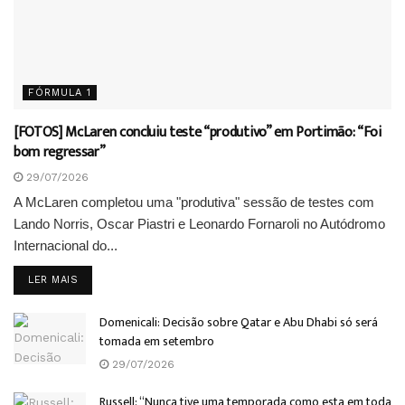
FÓRMULA 1
[FOTOS] McLaren concluiu teste “produtivo” em Portimão: “Foi
bom regressar”
29/07/2026
A McLaren completou uma "produtiva" sessão de testes com
Lando Norris, Oscar Piastri e Leonardo Fornaroli no Autódromo
Internacional do...
DETAILS
LER MAIS
Domenicali: Decisão sobre Qatar e Abu Dhabi só será
tomada em setembro
29/07/2026
Russell: “Nunca tive uma temporada como esta em toda