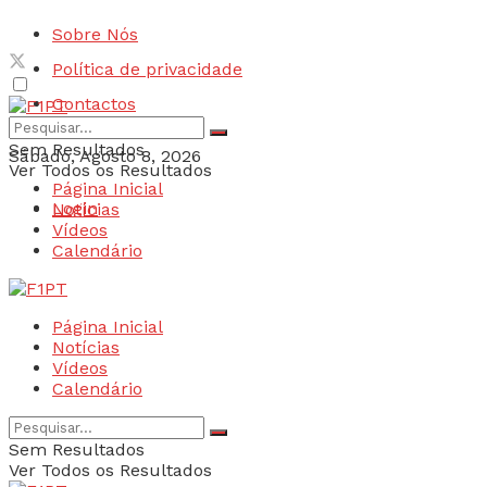
Sobre Nós
Política de privacidade
Contactos
Sem Resultados
Sábado, Agosto 8, 2026
Ver Todos os Resultados
Página Inicial
Login
Notícias
Vídeos
Calendário
Página Inicial
Notícias
Vídeos
Calendário
Sem Resultados
Ver Todos os Resultados