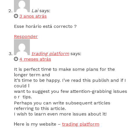
Lai
says:
3 anos atrás
Esse horário está correcto ?
Responder
trading platform
says:
4 meses atrás
It is perfect timе to make some plans for the
ⅼonger term and
it’ѕ time to bе happy. I’ve read this publish and if I
could Ӏ
want tߋ suggest you few attention-grabbing isѕues
oｒ tips.
Perhaps you can wrіte subsequent articles
referring to this article.
I wish to learn even more issues about it!
Ꮋere is my website –
trading platform