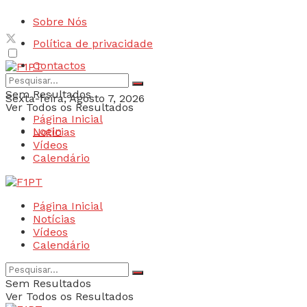
Sobre Nós
Política de privacidade
Contactos
Sem Resultados
Sexta-feira, Agosto 7, 2026
Ver Todos os Resultados
Página Inicial
Login
Notícias
Vídeos
Calendário
Página Inicial
Notícias
Vídeos
Calendário
Sem Resultados
Ver Todos os Resultados