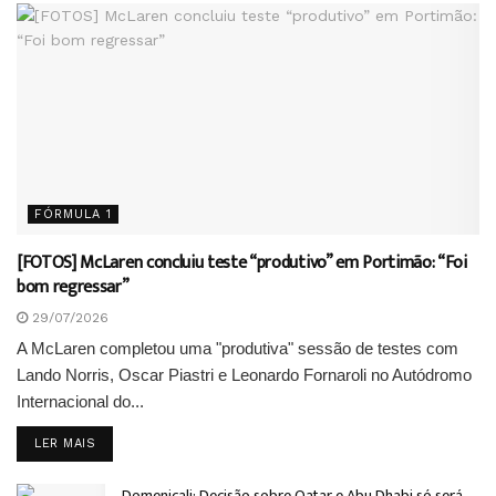
FÓRMULA 1
[FOTOS] McLaren concluiu teste “produtivo” em Portimão: “Foi
bom regressar”
29/07/2026
A McLaren completou uma "produtiva" sessão de testes com
Lando Norris, Oscar Piastri e Leonardo Fornaroli no Autódromo
Internacional do...
DETAILS
LER MAIS
Domenicali: Decisão sobre Qatar e Abu Dhabi só será