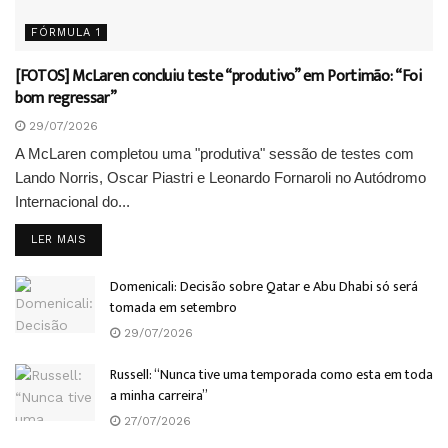
FÓRMULA 1
[FOTOS] McLaren concluiu teste “produtivo” em Portimão: “Foi
bom regressar”
29/07/2026
A McLaren completou uma "produtiva" sessão de testes com
Lando Norris, Oscar Piastri e Leonardo Fornaroli no Autódromo
Internacional do...
DETAILS
LER MAIS
Domenicali: Decisão sobre Qatar e Abu Dhabi só será
tomada em setembro
29/07/2026
Russell: “Nunca tive uma temporada como esta em toda
a minha carreira”
27/07/2026