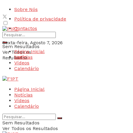
Sobre Nós
Política de privacidade
Contactos
Sexta-feira, Agosto 7, 2026
Sem Resultados
Página Inicial
Ver Todos os
Login
Notícias
Resultados
Vídeos
Calendário
Página Inicial
Notícias
Vídeos
Calendário
Sem Resultados
Ver Todos os Resultados