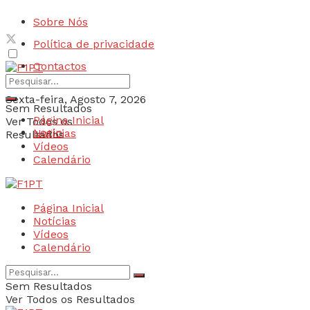
Sobre Nós
Política de privacidade
Contactos
Sexta-feira, Agosto 7, 2026
Sem Resultados
Página Inicial
Ver Todos os
Login
Notícias
Resultados
Vídeos
Calendário
Página Inicial
Notícias
Vídeos
Calendário
Sem Resultados
Ver Todos os Resultados