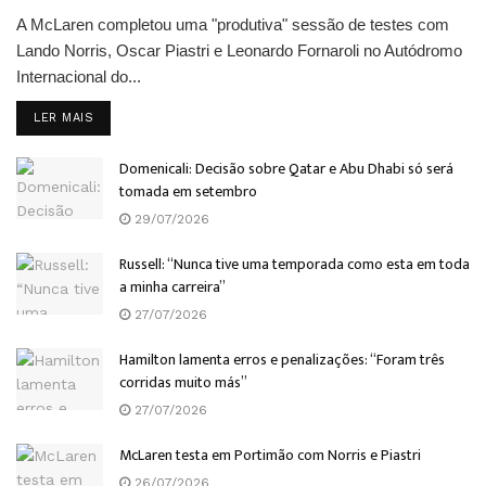
A McLaren completou uma "produtiva" sessão de testes com
Lando Norris, Oscar Piastri e Leonardo Fornaroli no Autódromo
Internacional do...
DETAILS
LER MAIS
Domenicali: Decisão sobre Qatar e Abu Dhabi só será
tomada em setembro
29/07/2026
Russell: “Nunca tive uma temporada como esta em toda
a minha carreira”
27/07/2026
Hamilton lamenta erros e penalizações: “Foram três
corridas muito más”
27/07/2026
McLaren testa em Portimão com Norris e Piastri
26/07/2026