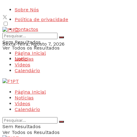
Sobre Nós
Política de privacidade
Contactos
Sem Resultados
Sexta-feira, Agosto 7, 2026
Ver Todos os Resultados
Página Inicial
Login
Notícias
Vídeos
Calendário
Página Inicial
Notícias
Vídeos
Calendário
Sem Resultados
Ver Todos os Resultados