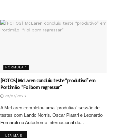
FÓRMULA 1
[FOTOS] McLaren concluiu teste “produtivo” em
Portimão: “Foi bom regressar”
29/07/2026
A McLaren completou uma "produtiva" sessão de
testes com Lando Norris, Oscar Piastri e Leonardo
Fornaroli no Autódromo Internacional do...
DETAILS
LER MAIS