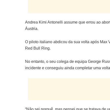
Andrea Kimi Antonelli assume que errou ao aborta
Áustria.
O piloto italiano abdicou da sua volta após Max 
Red Bull Ring.
No entanto, o seu colega de equipa George Russe
incidente e conseguiu ainda completar uma volta s
“Não sei porquê, mas pensei que se tratava de u