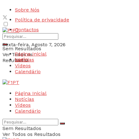
Sobre Nós
Política de privacidade
Contactos
Sexta-feira, Agosto 7, 2026
Sem Resultados
Página Inicial
Ver Todos os
Login
Notícias
Resultados
Vídeos
Calendário
Página Inicial
Notícias
Vídeos
Calendário
Sem Resultados
Ver Todos os Resultados