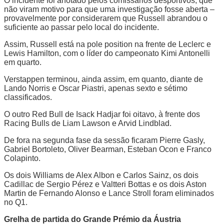
O incidente foi anotado pelos comissários desportivos, que
não viram motivo para que uma investigação fosse aberta –
provavelmente por considerarem que Russell abrandou o
suficiente ao passar pelo local do incidente.
Assim, Russell está na pole position na frente de Leclerc e
Lewis Hamilton, com o líder do campeonato Kimi Antonelli
em quarto.
Verstappen terminou, ainda assim, em quanto, diante de
Lando Norris e Oscar Piastri, apenas sexto e sétimo
classificados.
O outro Red Bull de Isack Hadjar foi oitavo, à frente dos
Racing Bulls de Liam Lawson e Arvid Lindblad.
De fora na segunda fase da sessão ficaram Pierre Gasly,
Gabriel Bortoleto, Oliver Bearman, Esteban Ocon e Franco
Colapinto.
Os dois Williams de Alex Albon e Carlos Sainz, os dois
Cadillac de Sergio Pérez e Valtteri Bottas e os dois Aston
Martin de Fernando Alonso e Lance Stroll foram eliminados
no Q1.
Grelha de partida do Grande Prémio da Áustria