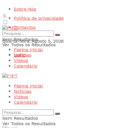
Sobre Nós
Política de privacidade
Contactos
Sem Resultados
Quarta-feira, Agosto 5, 2026
Ver Todos os Resultados
Página Inicial
Login
Notícias
Vídeos
Calendário
Página Inicial
Notícias
Vídeos
Calendário
Sem Resultados
Ver Todos os Resultados