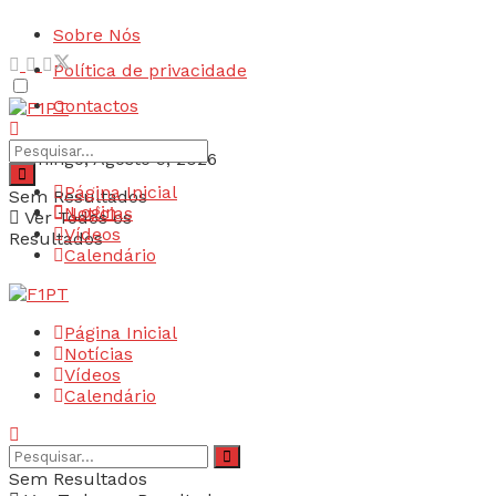
Sobre Nós
Política de privacidade
Contactos
Domingo, Agosto 9, 2026
Página Inicial
Sem Resultados
Login
Notícias
Ver Todos os
Vídeos
Resultados
Calendário
Página Inicial
Notícias
Vídeos
Calendário
Sem Resultados