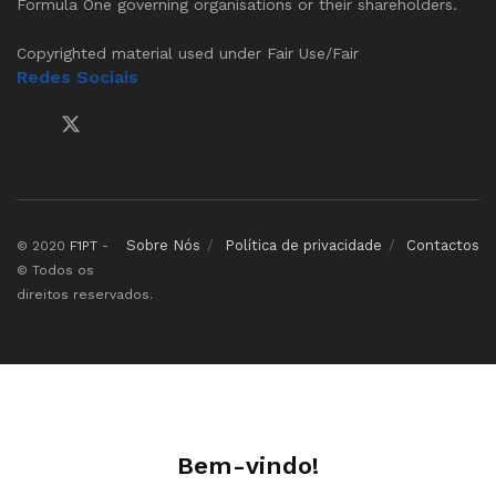
Formula One governing organisations or their shareholders.
Copyrighted material used under Fair Use/Fair
Redes Sociais
Sobre Nós
Política de privacidade
Contactos
© 2020
F1PT
-
© Todos os
direitos reservados.
Bem-vindo!