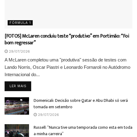
FÓRMULA 1
[FOTOS] McLaren concluiu teste “produtivo” em Portimão: “Foi
bom regressar”
29/07/2026
A McLaren completou uma "produtiva" sessão de testes com
Lando Norris, Oscar Piastri e Leonardo Fornaroli no Autódromo
Internacional do...
DETAILS
LER MAIS
Domenicali: Decisão sobre Qatar e Abu Dhabi só será
tomada em setembro
29/07/2026
Russell: “Nunca tive uma temporada como esta em toda
a minha carreira”