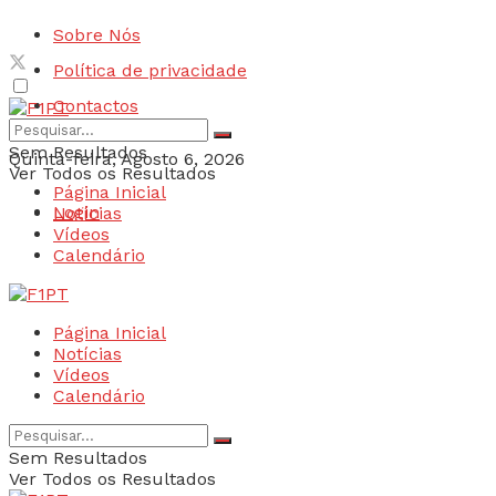
Sobre Nós
Política de privacidade
Contactos
Sem Resultados
Quinta-feira, Agosto 6, 2026
Ver Todos os Resultados
Página Inicial
Login
Notícias
Vídeos
Calendário
Página Inicial
Notícias
Vídeos
Calendário
Sem Resultados
Ver Todos os Resultados