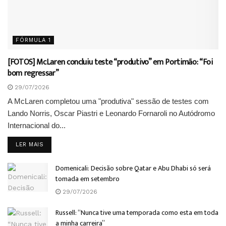
FÓRMULA 1
[FOTOS] McLaren concluiu teste “produtivo” em Portimão: “Foi
bom regressar”
29/07/2026
A McLaren completou uma "produtiva" sessão de testes com
Lando Norris, Oscar Piastri e Leonardo Fornaroli no Autódromo
Internacional do...
DETAILS
LER MAIS
Domenicali: Decisão sobre Qatar e Abu Dhabi só será
tomada em setembro
29/07/2026
Russell: “Nunca tive uma temporada como esta em toda
a minha carreira”