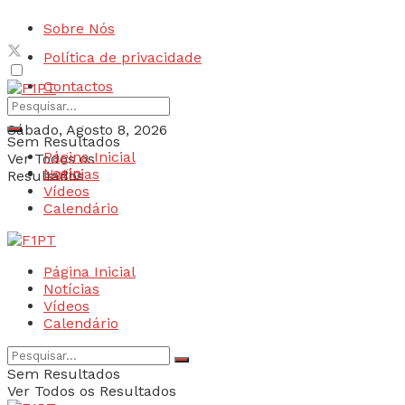
Sobre Nós
Política de privacidade
Contactos
Sábado, Agosto 8, 2026
Sem Resultados
Página Inicial
Ver Todos os
Login
Notícias
Resultados
Vídeos
Calendário
Página Inicial
Notícias
Vídeos
Calendário
Sem Resultados
Ver Todos os Resultados