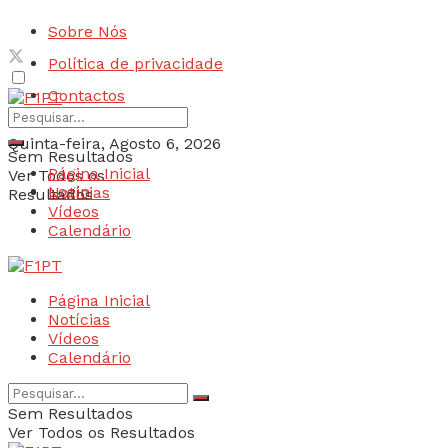
Sobre Nós
Política de privacidade
Contactos
Quinta-feira, Agosto 6, 2026
Sem Resultados
Página Inicial
Ver Todos os
Login
Notícias
Resultados
Vídeos
Calendário
Página Inicial
Notícias
Vídeos
Calendário
Sem Resultados
Ver Todos os Resultados