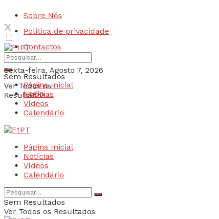
Sobre Nós
Política de privacidade
Contactos
Sexta-feira, Agosto 7, 2026
Sem Resultados
Página Inicial
Ver Todos os
Login
Notícias
Resultados
Vídeos
Calendário
Página Inicial
Notícias
Vídeos
Calendário
Sem Resultados
Ver Todos os Resultados