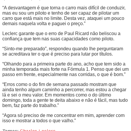
“A desvantagem é que torna o carro mais difícil de conduzir,
mas eu sou um piloto e tenho de ser capaz de pilotar um
carro que está mais no limite. Desta vez, ataquei um pouco
demais naquela volta e paguei o preço.”
Leclerc garante que o erro de Paul Ricard não beliscou a
confiança que tem nas suas capacidades como piloto.
“Sinto-me preparado”, respondeu quando lhe perguntaram
se acreditava ter o que é preciso para lutar por títulos.
“Olhando para a primeira parte do ano, acho que tem sido a
minha temporada mais forte na Fórmula 1. Penso que dei um
passo em frente, especialmente nas corridas, o que é bom.”
“Erros como o do fim de semana passado mostram que
ainda tenho algum caminho a percorrer, mas estou a chegar
lá e sei o meu valor. Em momentos como o do último
domingo, toda a gente te deita abaixo e não é fácil, mas tudo
bem, faz parte do trabalho.”
“Agora só preciso de me concentrar em mim, aprender com
isso e mostrar a todos o que valho.”
Temas:
Charles Leclerc