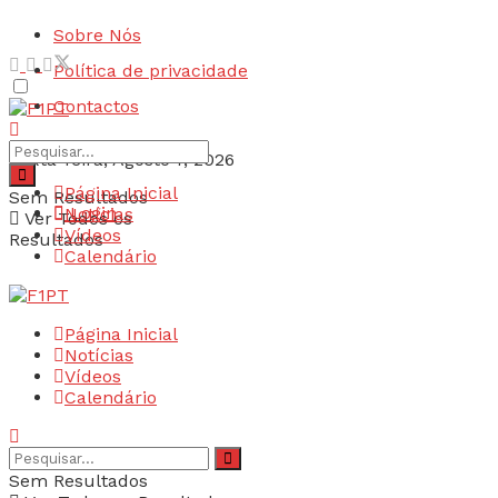
Sobre Nós
Política de privacidade
Contactos
Sexta-feira, Agosto 7, 2026
Página Inicial
Sem Resultados
Login
Notícias
Ver Todos os
Vídeos
Resultados
Calendário
Página Inicial
Notícias
Vídeos
Calendário
Sem Resultados