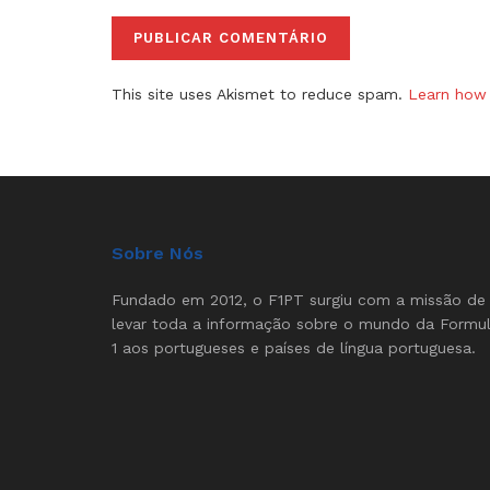
This site uses Akismet to reduce spam.
Learn how 
Sobre Nós
Fundado em 2012, o F1PT surgiu com a missão de
levar toda a informação sobre o mundo da Formu
1 aos portugueses e países de língua portuguesa.