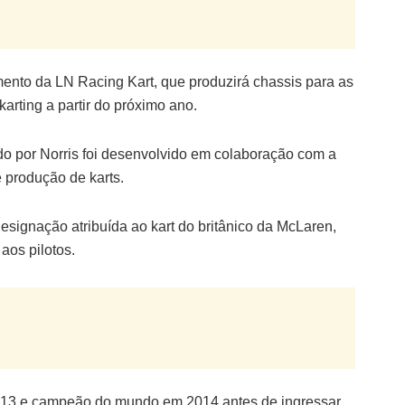
mento da LN Racing Kart, que produzirá chassis para as
arting a partir do próximo ano.
do por Norris foi desenvolvido em colaboração com a
produção de karts.
designação atribuída ao kart do britânico da McLaren,
aos pilotos.
013 e campeão do mundo em 2014 antes de ingressar