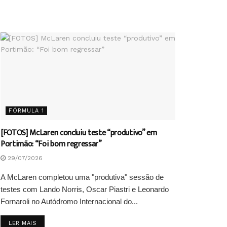
FÓRMULA 1
[FOTOS] McLaren concluiu teste “produtivo” em
Portimão: “Foi bom regressar”
29/07/2026
A McLaren completou uma "produtiva" sessão de
testes com Lando Norris, Oscar Piastri e Leonardo
Fornaroli no Autódromo Internacional do...
DETAILS
LER MAIS