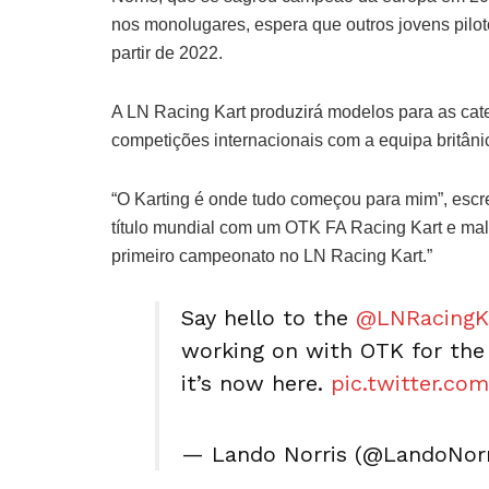
nos monolugares, espera que outros jovens pilot
partir de 2022.
A LN Racing Kart produzirá modelos para as cate
competições internacionais com a equipa britâni
“O Karting é onde tudo começou para mim”, escre
título mundial com um OTK FA Racing Kart e ma
primeiro campeonato no LN Racing Kart.”
Say hello to the
@LNRacingK
working on with OTK for the 
it’s now here.
pic.twitter.c
— Lando Norris (@LandoNor