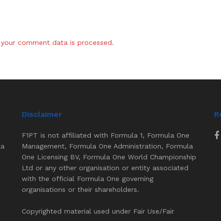
your comment data is processed.
Disclaimer
R
F1PT is not affiliated with Formula 1, Formula One
la
Management, Formula One Administration, Formula
One Licensing BV, Formula One World Championship
Ltd or any other organisation or entity associated
with the official Formula One governing
organisations or their shareholders.
Copyrighted material used under Fair Use/Fair