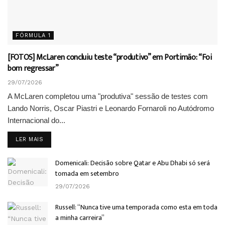
FÓRMULA 1
[FOTOS] McLaren concluiu teste “produtivo” em Portimão: “Foi
bom regressar”
29/07/2026
A McLaren completou uma "produtiva" sessão de testes com
Lando Norris, Oscar Piastri e Leonardo Fornaroli no Autódromo
Internacional do...
DETAILS
LER MAIS
Domenicali: Decisão sobre Qatar e Abu Dhabi só será
tomada em setembro
29/07/2026
Russell: “Nunca tive uma temporada como esta em toda
a minha carreira”