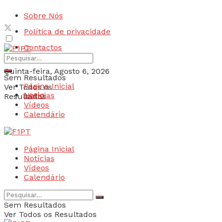
Sobre Nós
Política de privacidade
Contactos
Quinta-feira, Agosto 6, 2026
Sem Resultados
Página Inicial
Ver Todos os
Login
Notícias
Resultados
Vídeos
Calendário
Página Inicial
Notícias
Vídeos
Calendário
Sem Resultados
Ver Todos os Resultados