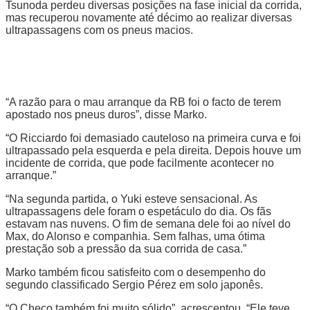
Tsunoda perdeu diversas posições na fase inicial da corrida,
mas recuperou novamente até décimo ao realizar diversas
ultrapassagens com os pneus macios.
“A razão para o mau arranque da RB foi o facto de terem
apostado nos pneus duros”, disse Marko.
“O Ricciardo foi demasiado cauteloso na primeira curva e foi
ultrapassado pela esquerda e pela direita. Depois houve um
incidente de corrida, que pode facilmente acontecer no
arranque.”
“Na segunda partida, o Yuki esteve sensacional. As
ultrapassagens dele foram o espetáculo do dia. Os fãs
estavam nas nuvens. O fim de semana dele foi ao nível do
Max, do Alonso e companhia. Sem falhas, uma ótima
prestação sob a pressão da sua corrida de casa.”
Marko também ficou satisfeito com o desempenho do
segundo classificado Sergio Pérez em solo japonês.
“O Checo também foi muito sólido”, acrescentou. “Ele teve