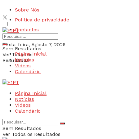
Sobre Nós
Política de privacidade
Contactos
Sexta-feira, Agosto 7, 2026
Sem Resultados
Página Inicial
Ver Todos os
Login
Notícias
Resultados
Vídeos
Calendário
Página Inicial
Notícias
Vídeos
Calendário
Sem Resultados
Ver Todos os Resultados