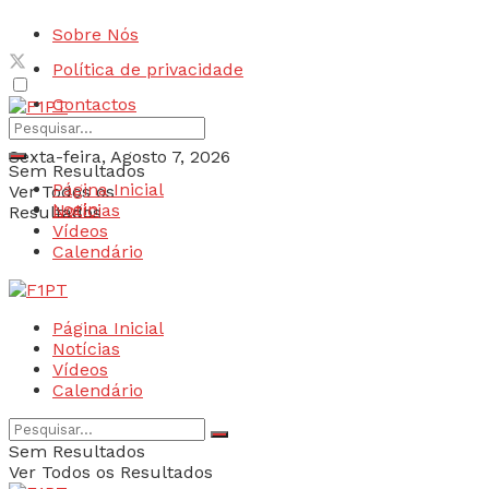
Sobre Nós
Política de privacidade
Contactos
Sexta-feira, Agosto 7, 2026
Sem Resultados
Página Inicial
Ver Todos os
Login
Notícias
Resultados
Vídeos
Calendário
Página Inicial
Notícias
Vídeos
Calendário
Sem Resultados
Ver Todos os Resultados