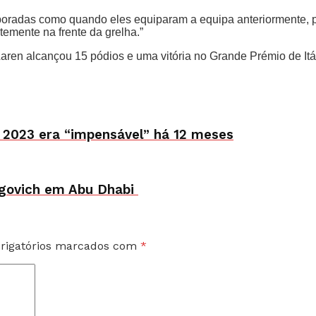
mporadas como quando eles equiparam a equipa anteriormente, p
emente na frente da grelha.”
ren alcançou 15 pódios e uma vitória no Grande Prémio de Itál
 2023 era “impensável” há 12 meses
rugovich em Abu Dhabi
rigatórios marcados com
*