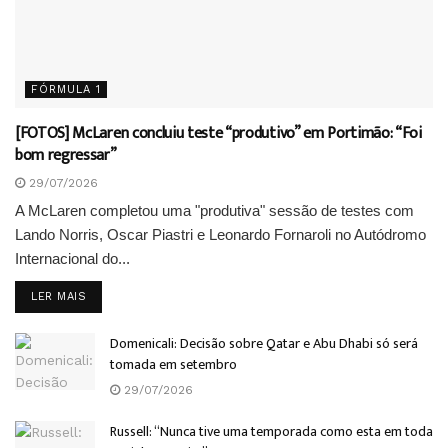
FÓRMULA 1
[FOTOS] McLaren concluiu teste “produtivo” em Portimão: “Foi
bom regressar”
29/07/2026
A McLaren completou uma "produtiva" sessão de testes com
Lando Norris, Oscar Piastri e Leonardo Fornaroli no Autódromo
Internacional do...
DETAILS
LER MAIS
Domenicali: Decisão sobre Qatar e Abu Dhabi só será
tomada em setembro
29/07/2026
Russell: “Nunca tive uma temporada como esta em toda