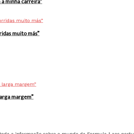
a minha carreira”
rridas muito más”
r larga margem”
toda a informação sobre o mundo da Formula 1 aos portu