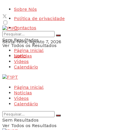
Sobre Nós
Política de privacidade
Contactos
Sem Resultados
Sexta-feira, Agosto 7, 2026
Ver Todos os Resultados
Página Inicial
Login
Notícias
Vídeos
Calendário
Página Inicial
Notícias
Vídeos
Calendário
Sem Resultados
Ver Todos os Resultados