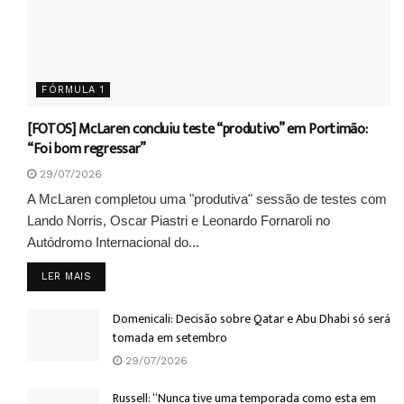
FÓRMULA 1
[FOTOS] McLaren concluiu teste “produtivo” em Portimão:
“Foi bom regressar”
29/07/2026
A McLaren completou uma "produtiva" sessão de testes com
Lando Norris, Oscar Piastri e Leonardo Fornaroli no
Autódromo Internacional do...
DETAILS
LER MAIS
Domenicali: Decisão sobre Qatar e Abu Dhabi só será
tomada em setembro
29/07/2026
Russell: “Nunca tive uma temporada como esta em