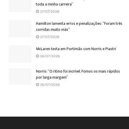
toda a minha carreira”
27/07/2026
Hamilton lamenta erros e penalizações: “Foram três
corridas muito más”
27/07/2026
McLaren testa em Portimão com Norris e Piastri
26/07/2026
Norris: “O ritmo foi incrível. Fomos os mais rápidos
por larga margem”
26/07/2026