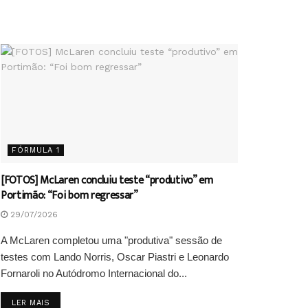
FÓRMULA 1
[FOTOS] McLaren concluiu teste “produtivo” em
Portimão: “Foi bom regressar”
29/07/2026
A McLaren completou uma "produtiva" sessão de
testes com Lando Norris, Oscar Piastri e Leonardo
Fornaroli no Autódromo Internacional do...
DETAILS
LER MAIS