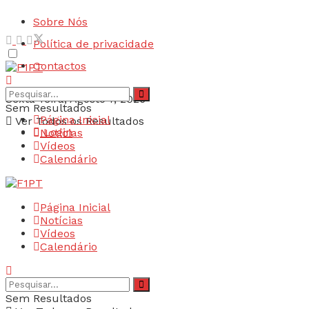
Sobre Nós
Política de privacidade
Contactos
Sexta-feira, Agosto 7, 2026
Sem Resultados
Página Inicial
Ver Todos os Resultados
Login
Notícias
Vídeos
Calendário
Página Inicial
Notícias
Vídeos
Calendário
Sem Resultados