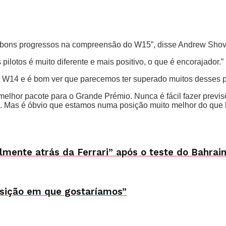
r bons progressos na compreensão do W15”, disse Andrew Shovli
lotos é muito diferente e mais positivo, o que é encorajador.”
o W14 e é bom ver que parecemos ter superado muitos desses 
o melhor pacote para o Grande Prémio. Nunca é fácil fazer previ
. Mas é óbvio que estamos numa posição muito melhor do que 
mente atrás da Ferrari” após o teste do Bahrai
sição em que gostaríamos”