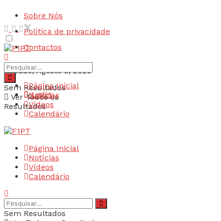
Sobre Nós
Política de privacidade
Contactos
Sábado, Agosto 8, 2026
Página Inicial
Sem Resultados
Login
Notícias
Ver Todos os
Vídeos
Resultados
Calendário
Página Inicial
Notícias
Vídeos
Calendário
Sem Resultados