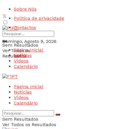
Sobre Nós
Política de privacidade
Contactos
Domingo, Agosto 9, 2026
Sem Resultados
Página Inicial
Ver Todos os
Login
Notícias
Resultados
Vídeos
Calendário
Página Inicial
Notícias
Vídeos
Calendário
Sem Resultados
Ver Todos os Resultados