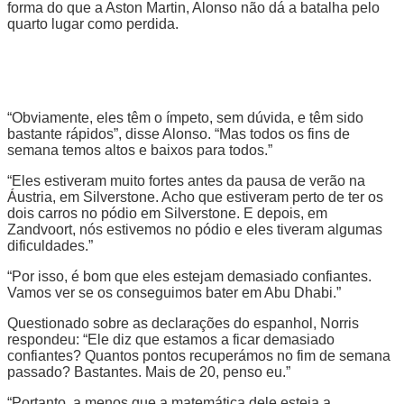
forma do que a Aston Martin, Alonso não dá a batalha pelo
quarto lugar como perdida.
“Obviamente, eles têm o ímpeto, sem dúvida, e têm sido
bastante rápidos”, disse Alonso. “Mas todos os fins de
semana temos altos e baixos para todos.”
“Eles estiveram muito fortes antes da pausa de verão na
Áustria, em Silverstone. Acho que estiveram perto de ter os
dois carros no pódio em Silverstone. E depois, em
Zandvoort, nós estivemos no pódio e eles tiveram algumas
dificuldades.”
“Por isso, é bom que eles estejam demasiado confiantes.
Vamos ver se os conseguimos bater em Abu Dhabi.”
Questionado sobre as declarações do espanhol, Norris
respondeu: “Ele diz que estamos a ficar demasiado
confiantes? Quantos pontos recuperámos no fim de semana
passado? Bastantes. Mais de 20, penso eu.”
“Portanto, a menos que a matemática dele esteja a