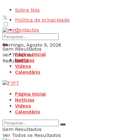
Sobre Nós
Política de privacidade
Contactos
Domingo, Agosto 9, 2026
Sem Resultados
Página Inicial
Ver Todos os
Login
Notícias
Resultados
Vídeos
Calendário
Página Inicial
Notícias
Vídeos
Calendário
Sem Resultados
Ver Todos os Resultados