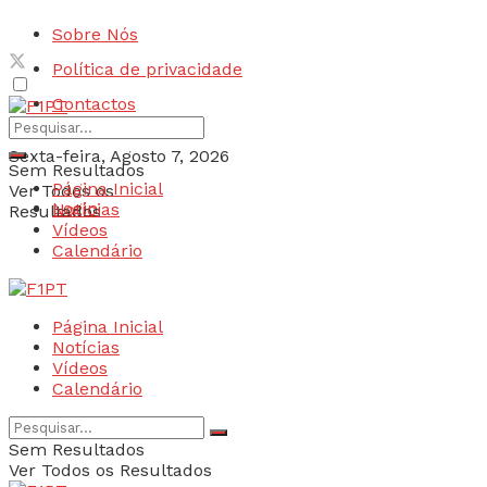
Sobre Nós
Política de privacidade
Contactos
Sexta-feira, Agosto 7, 2026
Sem Resultados
Página Inicial
Ver Todos os
Login
Notícias
Resultados
Vídeos
Calendário
Página Inicial
Notícias
Vídeos
Calendário
Sem Resultados
Ver Todos os Resultados