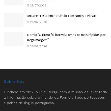
27/07/2026
McLaren testa em Portimão com Norris e Piastri
26/07/2026
Norris: “O ritmo foi incrível. Fomos os mais rápidos por
larga margem”
26/07/2026
Sobre Nós
Fundado em 2012, o F1PT surgiu com a missão de levar toda
a informação sobre o mundo da Formula 1 aos portugueses
e países de língua portuguesa.