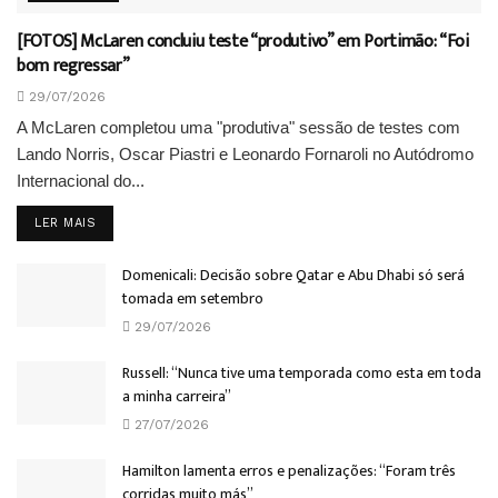
[FOTOS] McLaren concluiu teste “produtivo” em Portimão: “Foi
bom regressar”
29/07/2026
A McLaren completou uma "produtiva" sessão de testes com
Lando Norris, Oscar Piastri e Leonardo Fornaroli no Autódromo
Internacional do...
DETAILS
LER MAIS
Domenicali: Decisão sobre Qatar e Abu Dhabi só será
tomada em setembro
29/07/2026
Russell: “Nunca tive uma temporada como esta em toda
a minha carreira”
27/07/2026
Hamilton lamenta erros e penalizações: “Foram três
corridas muito más”