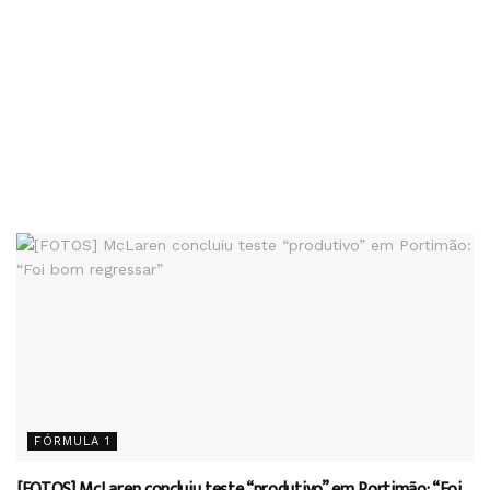
FÓRMULA 1
[FOTOS] McLaren concluiu teste “produtivo” em Portimão: “Foi