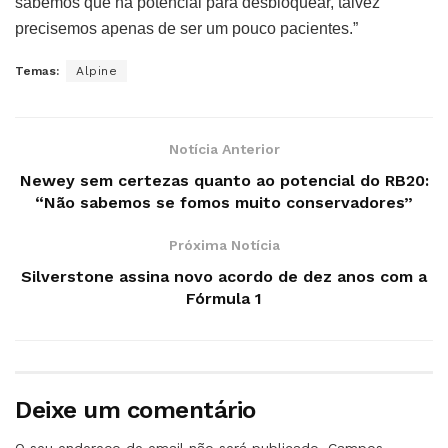
sabemos que há potencial para desbloquear, talvez
precisemos apenas de ser um pouco pacientes.”
Temas:
Alpine
Notícia Anterior
Newey sem certezas quanto ao potencial do RB20:
“Não sabemos se fomos muito conservadores”
Próxima Notícia
Silverstone assina novo acordo de dez anos com a
Fórmula 1
Deixe um comentário
O seu endereço de email não será publicado.
Campos