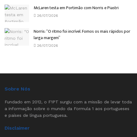
McLaren testa em Portimão com Norris e Piastri
26/07/2026
Norris: “O ritmo foi incrível. Fomos os mais rápidos por
larga margem”
26/07/2026
Sobre Nós
Fundado em 2012, o F1PT surgiu com a missão de levar toda
a informação sobre o mundo da Formula 1 aos portugueses
e países de língua portuguesa.
Disclaimer