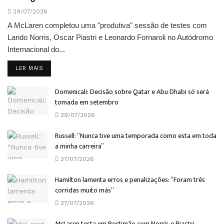
29/07/2026
A McLaren completou uma "produtiva" sessão de testes com
Lando Norris, Oscar Piastri e Leonardo Fornaroli no Autódromo
Internacional do...
DETAILS
LER MAIS
Domenicali: Decisão sobre Qatar e Abu Dhabi só será
tomada em setembro
29/07/2026
Russell: “Nunca tive uma temporada como esta em toda
a minha carreira”
27/07/2026
Hamilton lamenta erros e penalizações: “Foram três
corridas muito más”
27/07/2026
McLaren testa em Portimão com Norris e Piastri