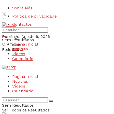
Sobre Nós
Política de privacidade
Contactos
Domingo, Agosto 9, 2026
Sem Resultados
Página Inicial
Ver Todos os
Login
Notícias
Resultados
Vídeos
Calendário
Página Inicial
Notícias
Vídeos
Calendário
Sem Resultados
Ver Todos os Resultados