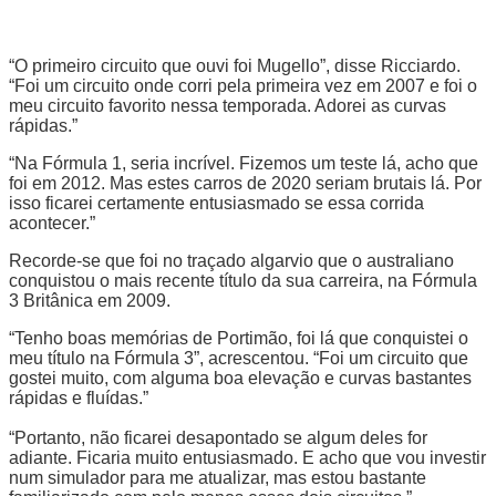
“O primeiro circuito que ouvi foi Mugello”, disse Ricciardo.
“Foi um circuito onde corri pela primeira vez em 2007 e foi o
meu circuito favorito nessa temporada. Adorei as curvas
rápidas.”
“Na Fórmula 1, seria incrível. Fizemos um teste lá, acho que
foi em 2012. Mas estes carros de 2020 seriam brutais lá. Por
isso ficarei certamente entusiasmado se essa corrida
acontecer.”
Recorde-se que foi no traçado algarvio que o australiano
conquistou o mais recente título da sua carreira, na Fórmula
3 Britânica em 2009.
“Tenho boas memórias de Portimão, foi lá que conquistei o
meu título na Fórmula 3”, acrescentou. “Foi um circuito que
gostei muito, com alguma boa elevação e curvas bastantes
rápidas e fluídas.”
“Portanto, não ficarei desapontado se algum deles for
adiante. Ficaria muito entusiasmado. E acho que vou investir
num simulador para me atualizar, mas estou bastante