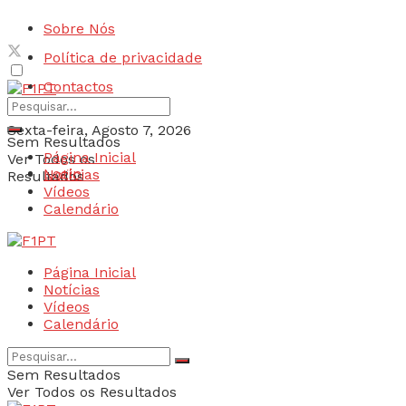
Sobre Nós
Política de privacidade
Contactos
Sexta-feira, Agosto 7, 2026
Sem Resultados
Página Inicial
Ver Todos os
Login
Notícias
Resultados
Vídeos
Calendário
Página Inicial
Notícias
Vídeos
Calendário
Sem Resultados
Ver Todos os Resultados