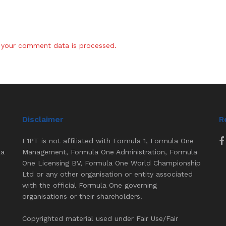
your comment data is processed.
Disclaimer
R
F1PT is not affiliated with Formula 1, Formula One
la
Management, Formula One Administration, Formula
One Licensing BV, Formula One World Championship
Ltd or any other organisation or entity associated
with the official Formula One governing
organisations or their shareholders.
Copyrighted material used under Fair Use/Fair