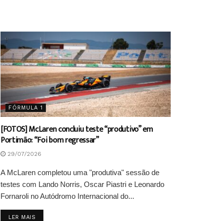
FÓRMULA 1
[FOTOS] McLaren concluiu teste “produtivo” em
Portimão: “Foi bom regressar”
29/07/2026
A McLaren completou uma "produtiva" sessão de
testes com Lando Norris, Oscar Piastri e Leonardo
Fornaroli no Autódromo Internacional do...
DETAILS
LER MAIS