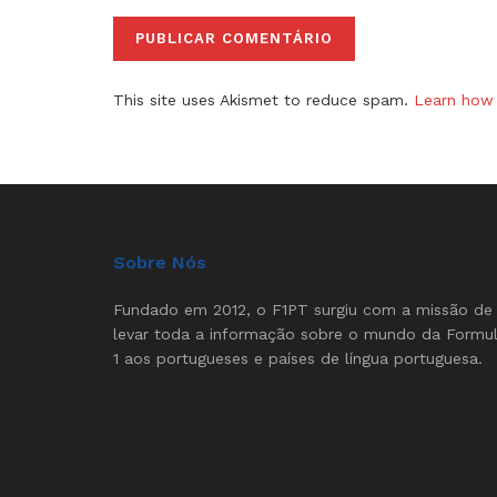
This site uses Akismet to reduce spam.
Learn how 
Sobre Nós
Fundado em 2012, o F1PT surgiu com a missão de
levar toda a informação sobre o mundo da Formu
1 aos portugueses e países de língua portuguesa.