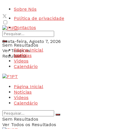
Sobre Nós
Política de privacidade
Contactos
Sexta-feira, Agosto 7, 2026
Sem Resultados
Página Inicial
Ver Todos os
Login
Notícias
Resultados
Vídeos
Calendário
Página Inicial
Notícias
Vídeos
Calendário
Sem Resultados
Ver Todos os Resultados