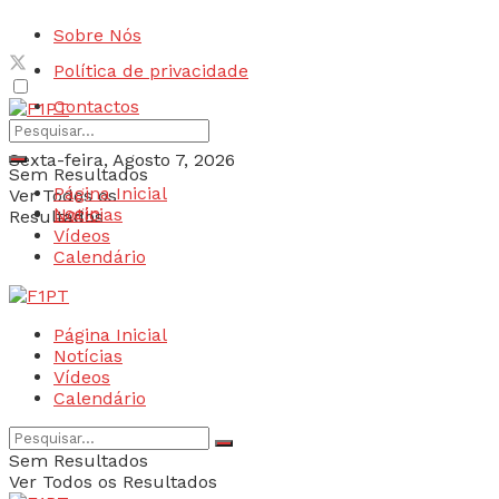
Sobre Nós
Política de privacidade
Contactos
Sexta-feira, Agosto 7, 2026
Sem Resultados
Página Inicial
Ver Todos os
Login
Notícias
Resultados
Vídeos
Calendário
Página Inicial
Notícias
Vídeos
Calendário
Sem Resultados
Ver Todos os Resultados