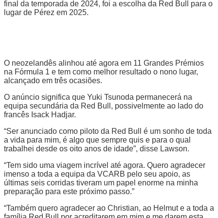
final da temporada de 2024, foi a escolha da Red Bull para o
lugar de Pérez em 2025.
O neozelandês alinhou até agora em 11 Grandes Prémios
na Fórmula 1 e tem como melhor resultado o nono lugar,
alcançado em três ocasiões.
O anúncio significa que Yuki Tsunoda permanecerá na
equipa secundária da Red Bull, possivelmente ao lado do
francês Isack Hadjar.
“Ser anunciado como piloto da Red Bull é um sonho de toda
a vida para mim, é algo que sempre quis e para o qual
trabalhei desde os oito anos de idade”, disse Lawson.
“Tem sido uma viagem incrível até agora. Quero agradecer
imenso a toda a equipa da VCARB pelo seu apoio, as
últimas seis corridas tiveram um papel enorme na minha
preparação para este próximo passo.”
“Também quero agradecer ao Christian, ao Helmut e a toda a
família Red Bull por acreditarem em mim e me darem esta